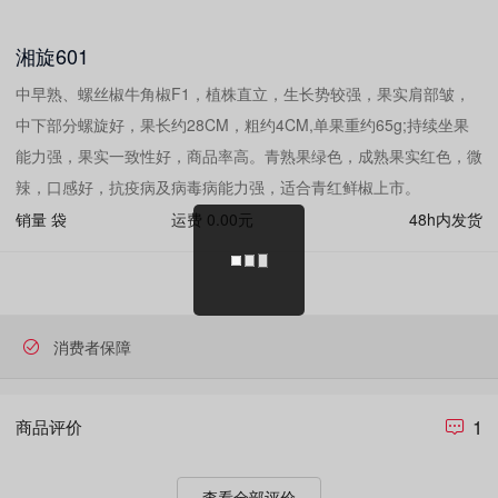
湘旋601
中早熟、螺丝椒牛角椒F1，植株直立，生长势较强，果实肩部皱，
中下部分螺旋好，果长约28CM，粗约4CM,单果重约65g;持续坐果
能力强，果实一致性好，商品率高。青熟果绿色，成熟果实红色，微
辣，口感好，抗疫病及病毒病能力强，适合青红鲜椒上市。
销量
袋
运费 0.00元
48h内发货
消费者保障
1
商品评价
查看全部评价