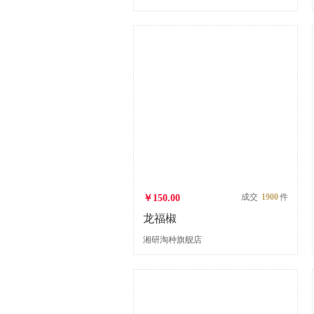
成交
1900
件
￥150.00
龙福椒
湘研淘种旗舰店