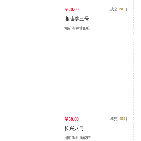
成交
681
件
￥20.00
湘油薹三号
湘研淘种旗舰店
成交
483
件
￥58.00
长兴八号
湘研淘种旗舰店