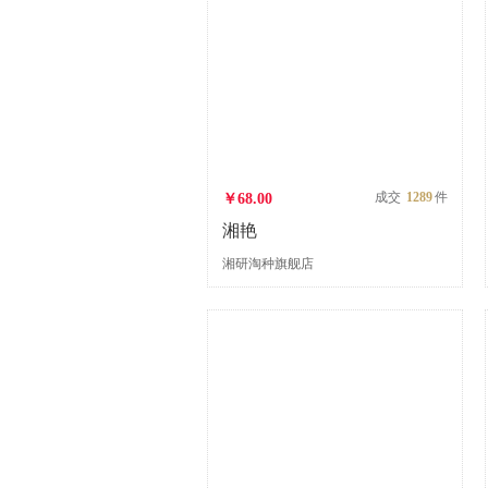
成交
1289
件
￥68.00
湘艳
湘研淘种旗舰店