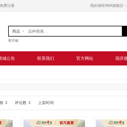
免费注册
我的湘研淘种旗舰店
商品
朝天椒
商城公告
联系我们
官方网站
国庆
格
评论数
上架时间