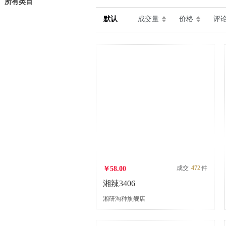
所有类目
默认
成交量
价格
评
成交
472
件
￥58.00
湘辣3406
湘研淘种旗舰店