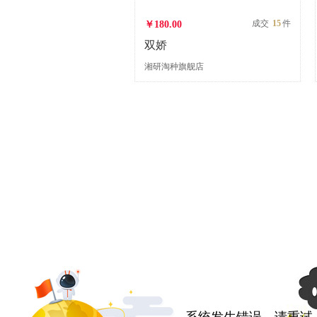
成交
15
件
￥180.00
双娇
湘研淘种旗舰店