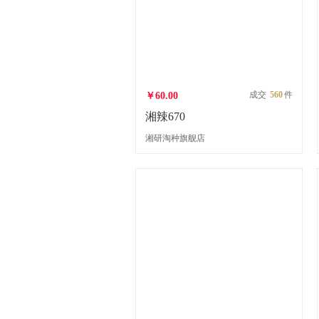
成交
560
件
￥60.00
湘辣670
湘研淘种旗舰店