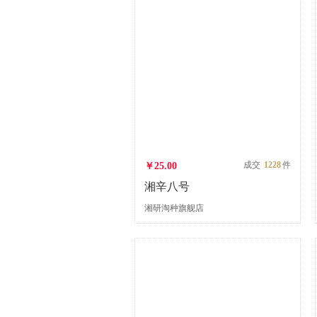
成交
1228
件
￥25.00
湘辛八号
湘研淘种旗舰店