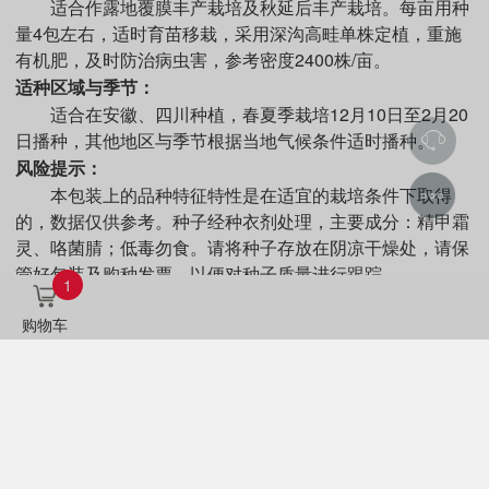
适合作露地覆膜丰产栽培及秋延后丰产栽培。每亩用种
量4包左右，适时育苗移栽，采用深沟高畦单株定植，重施
有机肥，及时防治病虫害，参考密度2400株/亩。
适种区域与季节：
适合在安徽、四川种植，春夏季栽培12月10日至2月20
日播种，其他地区与季节根据当地气候条件适时播种。
风险提示：
本包装上的品种特征特性是在适宜的栽培条件下取得
的，数据仅供参考。种子经种衣剂处理，主要成分：精甲霜
灵、咯菌腈；低毒勿食。请将种子存放在阴凉干燥处，请保
管好包装及购种发票，以便对种子质量进行跟踪。
1
质量标准：
购物车
发芽率不低
纯度不低于
净度不低于
水分不高于
于
95.0%
98.0%
85%
7.0%
产品信息：
生产经营许可证号：F(农）农种许字（2021）第0001号
检疫证编号：4301212022001029