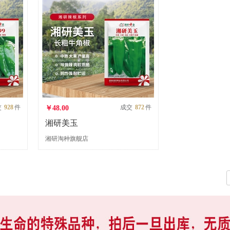
交
928
件
成交
872
件
￥48.00
湘研美玉
湘研淘种旗舰店