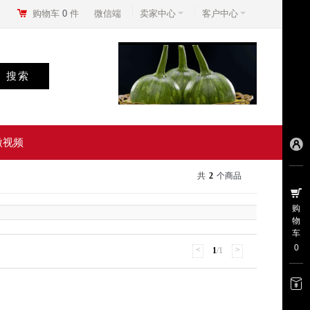
购物车
0
件
微信端
卖家中心
客户中心
微视频
共
2
个商品
购
物
车
0
<
>
1
/1