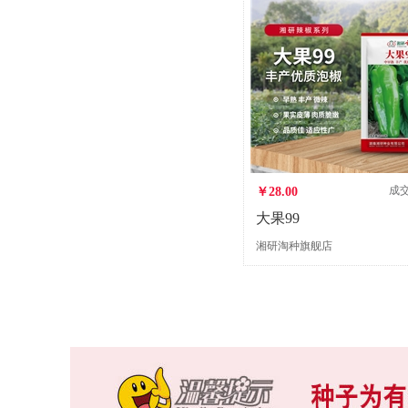
成
￥28.00
大果99
湘研淘种旗舰店