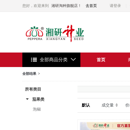
您好，欢迎来到
湘研淘种旗舰店！
去首页
请登录
全部商品分类
首页
全部结果 >
所有类目
茄果类
默认
成交量
价
泡椒