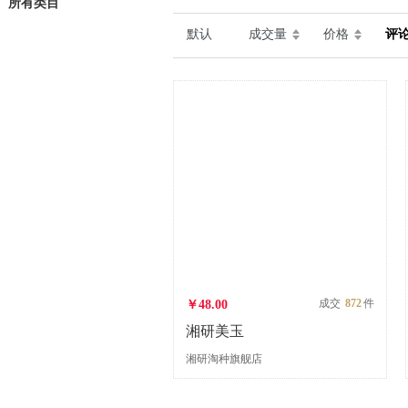
所有类目
默认
成交量
价格
评
成交
872
件
￥48.00
湘研美玉
湘研淘种旗舰店